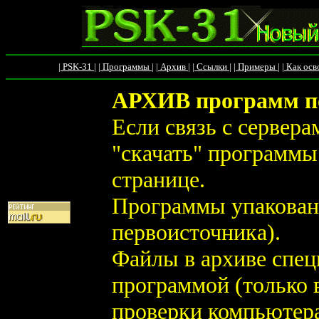
| PSK-31 |
| Программы |
| Архив |
| Ссылки |
| Примеры |
| Как осв
АРХИВ программ по 
Если связь с сервера
"скачать" программы 
странице.
Программы упакованы
первоисточника).
Файлы в архиве спец
программой (только 
проверки компьютера